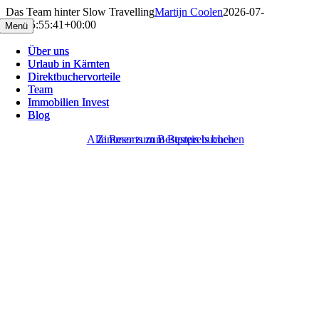
Skip
Das Team hinter Slow Travelling
Martijn Coolen
2026-07-
to
29T05:55:41+00:00
Menü
Menü
content
Über uns
Über uns
Urlaub in Kärnten
Urlaub in Kärnten
Direktbuchervorteile
Direktbuchervorteile
Team
Team
Immobilien Invest
Immobilien Invest
Blog
Blog
Alle Resorts zum Bestpreis buchen
Zimmer zum Bestpreis buchen