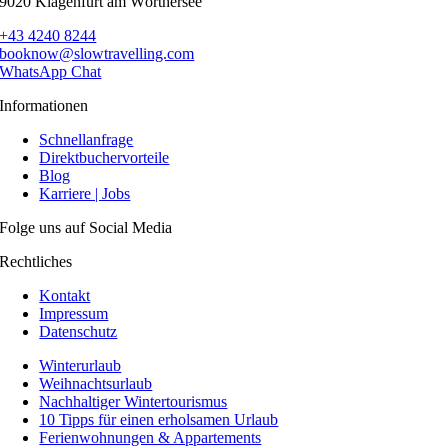
9020 Klagenfurt am Wörthersee
+43 4240 8244
booknow@slowtravelling.com
WhatsApp Chat
Informationen
Schnellanfrage
Direktbuchervorteile
Blog
Karriere | Jobs
Folge uns auf Social Media
Rechtliches
Kontakt
Impressum
Datenschutz
Winterurlaub
Weihnachtsurlaub
Nachhaltiger Wintertourismus
10 Tipps für einen erholsamen Urlaub
Ferienwohnungen & Appartements