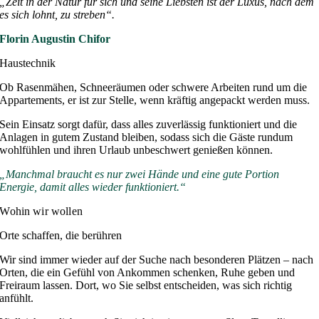
„Zeit in der Natur für sich und seine Liebsten ist der Luxus, nach dem
es sich lohnt, zu streben“.
Florin Augustin Chifor
Haustechnik
Ob Rasenmähen, Schneeräumen oder schwere Arbeiten rund um die
Appartements, er ist zur Stelle, wenn kräftig angepackt werden muss.
Sein Einsatz sorgt dafür, dass alles zuverlässig funktioniert und die
Anlagen in gutem Zustand bleiben, sodass sich die Gäste rundum
wohlfühlen und ihren Urlaub unbeschwert genießen können.
„Manchmal braucht es nur zwei Hände und eine gute Portion
Energie, damit alles wieder funktioniert.“
Wohin wir wollen
Orte schaffen, die berühren
Wir sind immer wieder auf der Suche nach besonderen Plätzen – nach
Orten, die ein Gefühl von Ankommen schenken, Ruhe geben und
Freiraum lassen. Dort, wo Sie selbst entscheiden, was sich richtig
anfühlt.