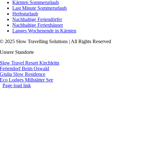
Kärnten Sommerurlaub
Last Minute Sommerurlaub
Herbsturlaub
Nachhaltige Feriendörfer
Nachhaltige Ferienhäuser
Langes Wochenende in Kärnten
© 2025 Slow Travelling Solutions | All Rights Reserved
Unsere Standorte
Slow Travel Resort Kirchleitn
Feriendorf Beim Oswald
Giulia Slow Residence
Eco Lodges Millstätter See
Page load link
Go
to
Top