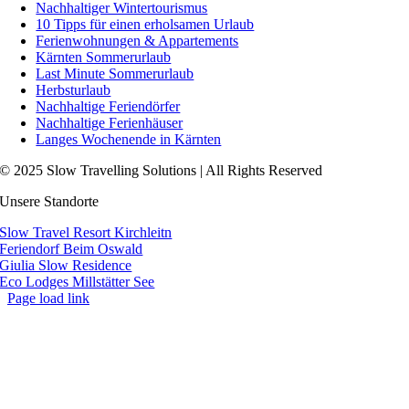
Nachhaltiger Wintertourismus
10 Tipps für einen erholsamen Urlaub
Ferienwohnungen & Appartements
Kärnten Sommerurlaub
Last Minute Sommerurlaub
Herbsturlaub
Nachhaltige Feriendörfer
Nachhaltige Ferienhäuser
Langes Wochenende in Kärnten
© 2025 Slow Travelling Solutions | All Rights Reserved
Unsere Standorte
Slow Travel Resort Kirchleitn
Feriendorf Beim Oswald
Giulia Slow Residence
Eco Lodges Millstätter See
Page load link
Go
to
Top