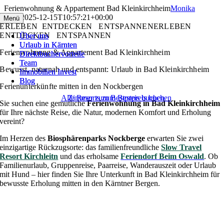
Skip
Ferienwohnung & Appartement Bad Kleinkirchheim
Monika
to
Stern
2025-12-15T10:57:21+00:00
Menü
Menü
content
ERLEBEN ENTDECKEN ENTSPANNEN
ERLEBEN
ENTDECKEN ENTSPANNEN
Über uns
Über uns
Urlaub in Kärnten
Urlaub in Kärnten
Ferienwohnung & Appartement Bad Kleinkirchheim
Direktbuchervorteile
Direktbuchervorteile
Team
Team
Bewusst, naturnah und entspannt: Urlaub in Bad Kleinkirchheim
Immobilien Invest
Immobilien Invest
Blog
Blog
Ferienunterkünfte mitten in den Nockbergen
Alle Resorts zum Bestpreis buchen
Zimmer zum Bestpreis buchen
Sie suchen eine gemütliche
Ferienwohnung in Bad Kleinkirchheim
für Ihre nächste Reise, die Natur, modernen Komfort und Erholung
vereint?
Im Herzen des
Biosphärenparks Nockberge
erwarten Sie zwei
einzigartige Rückzugsorte: das familienfreundliche
Slow Travel
Resort Kirchleitn
und das erholsame
Feriendorf Beim Oswald
. Ob
Familienurlaub, Gruppenreise, Paarreise, Wanderauszeit oder Urlaub
mit Hund – hier finden Sie Ihre Unterkunft in Bad Kleinkirchheim für
bewusste Erholung mitten in den Kärntner Bergen.