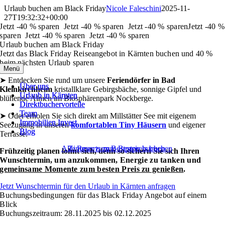
Skip
Urlaub buchen am Black Friday
Nicole Faleschini
2025-11-
to
27T19:32:32+00:00
content
Jetzt -40 % sparen Jetzt -40 % sparen Jetzt -40 % sparen
Jetzt -40 %
sparen Jetzt -40 % sparen Jetzt -40 % sparen
Urlaub buchen am Black Friday
Jetzt das Black Friday Reiseangebot in Kärnten buchen und 40 %
beim nächsten Urlaub sparen
Menü
Menü
➤ Entdecken Sie rund um unsere
Feriendörfer in Bad
Über uns
Über uns
Kleinkirchheim
kristallklare Gebirgsbäche, sonnige Gipfel und
Urlaub in Kärnten
Urlaub in Kärnten
blühende Almen im Biosphärenpark Nockberge.
Direktbuchervorteile
Direktbuchervorteile
Team
Team
➤ Oder erholen Sie sich direkt am Millstätter See mit eigenem
Immobilien Invest
Immobilien Invest
Seezugang in unseren
komfortablen Tiny Häusern
und eigener
Blog
Blog
Terrasse.
Alle Resorts zum Bestpreis buchen
Zimmer zum Bestpreis buchen
Frühzeitig planen lohnt sich, denn so sichern Sie sich Ihren
Wunschtermin,
um anzukommen, Energie zu tanken und
gemeinsame Momente zum besten Preis zu genießen
.
Jetzt Wunschtermin für den Urlaub in Kärnten anfragen
Buchungsbedingungen für das Black Friday Angebot auf einem
Blick
Buchungszeitraum: 28.11.2025 bis 02.12.2025