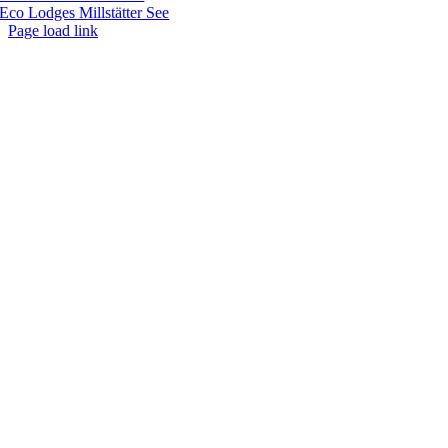
Eco Lodges Millstätter See
Page load link
Go
to
Top